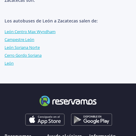
Zacatecas son:
Los autobuses de León a Zacatecas salen de:
León Centro Max Wyndham
Campestre León
León Soriana Norte
Cerro Gordo Soriana
León