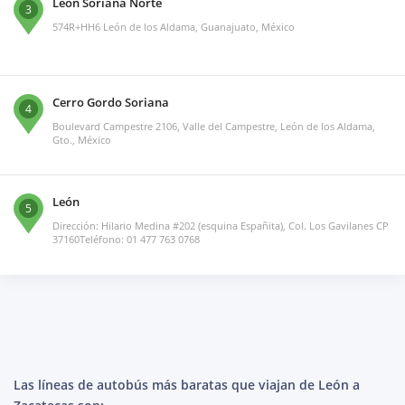
León Soriana Norte
3
574R+HH6 León de los Aldama, Guanajuato, México
Cerro Gordo Soriana
4
Boulevard Campestre 2106, Valle del Campestre, León de los Aldama,
Gto., México
León
5
Dirección: Hilario Medina #202 (esquina Españita), Col. Los Gavilanes CP
37160Teléfono: 01 477 763 0768
Las líneas de autobús más baratas que viajan de León a