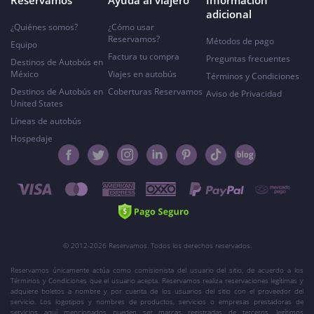
Reservamos
Ayuda al viajero
Información
adicional
¿Quiénes somos?
¿Cómo usar
Reservamos?
Métodos de pago
Equipo
Factura tu compra
Preguntas frecuentes
Destinos de Autobús en
México
Viajes en autobús
Términos y Condiciones
Destinos de Autobús en
Coberturas Reservamos
Aviso de Privacidad
United States
Líneas de autobús
Hospedaje
© 2012-2026 Reservamos. Todos los derechos reservados.
Reservamos únicamente actúa como comisionista del usuario del sitio, de acuerdo a los
Términos y Condiciones que el usuario acepta. Reservamos realiza reservaciones legítimas y
adquiere boletos a nombre y por cuenta de los usuarios del sitio con el proveedor del
servicio. Los logotipos y nombres de productos, servicios o empresas prestadoras de
servicios aquí mencionados pueden ser marcas registradas de terceros, legítimos