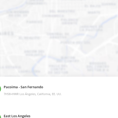
Pacoima - San Fernando
7H58+HWR Los Ángeles, California, EE. UU.
East Los Angeles