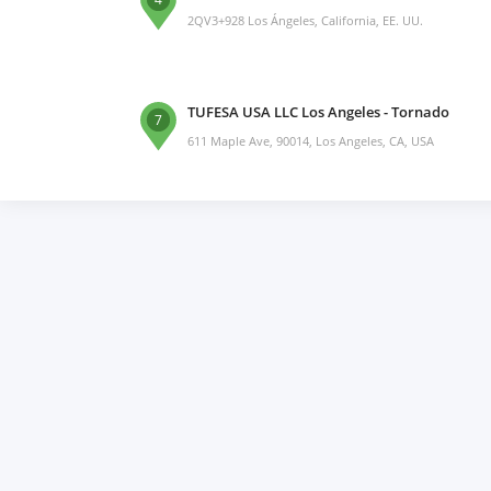
2QV3+928 Los Ángeles, California, EE. UU.
TUFESA USA LLC Los Angeles - Tornado
7
611 Maple Ave, 90014, Los Angeles, CA, USA