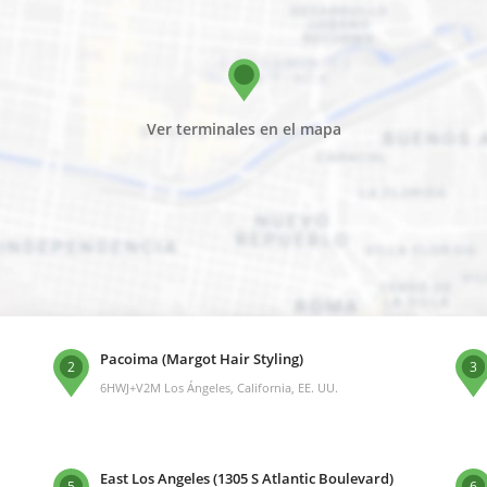
Ver terminales en el mapa
Pacoima (Margot Hair Styling)
2
3
6HWJ+V2M Los Ángeles, California, EE. UU.
East Los Angeles (1305 S Atlantic Boulevard)
5
6