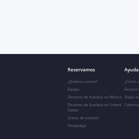
Reservamos
Ayuda 
¿Quiénes somos?
¿Cómo u
Equipo
Factura
Destinos de Autobús en México
Viajes e
Destinos de Autobús en United
Cobertu
States
Líneas de autobús
Hospedaje