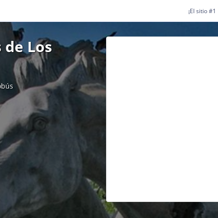
¡El sitio #
 de Los
obús