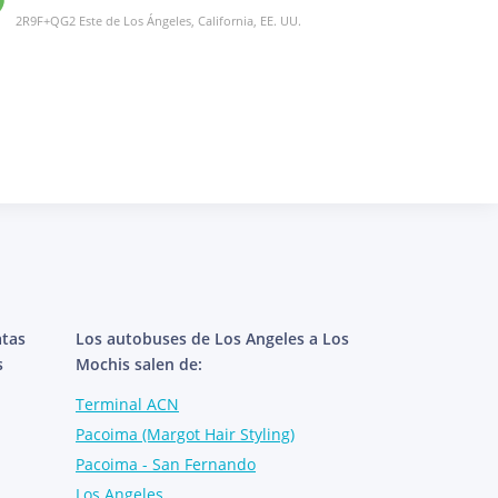
2R9F+QG2 Este de Los Ángeles, California, EE. UU.
atas
Los autobuses de Los Angeles a Los
s
Mochis salen de:
Terminal ACN
Pacoima (Margot Hair Styling)
Pacoima - San Fernando
Los Angeles