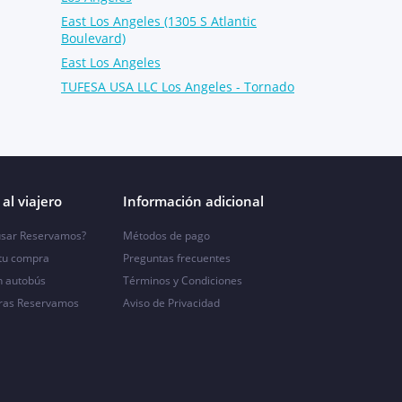
East Los Angeles (1305 S Atlantic
Boulevard)
East Los Angeles
TUFESA USA LLC Los Angeles - Tornado
al viajero
Información adicional
sar Reservamos?
Métodos de pago
 tu compra
Preguntas frecuentes
n autobús
Términos y Condiciones
ras Reservamos
Aviso de Privacidad