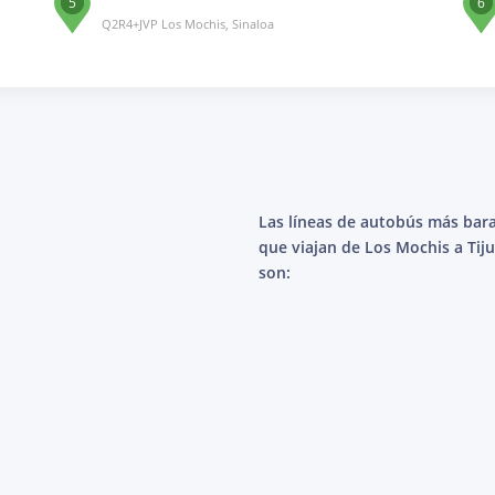
5
6
Q2R4+JVP Los Mochis, Sinaloa
Las líneas de autobús más bar
que viajan de Los Mochis a Tij
son: