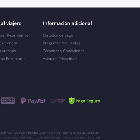
al viajero
Información adicional
sar Reservamos?
Métodos de pago
 tu compra
Preguntas frecuentes
n autobús
Términos y Condiciones
ras Reservamos
Aviso de Privacidad
egítimas y adquiere boletos a nombre y por cuenta de los usuarios del
s de terceros, legítimos propietarios de sus marcas, y se mencionan en