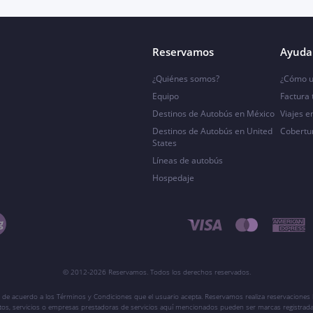
Reservamos
Ayuda 
¿Quiénes somos?
¿Cómo u
Equipo
Factura
Destinos de Autobús en México
Viajes e
Destinos de Autobús en United
Cobertu
States
Líneas de autobús
Hospedaje
© 2012-2026 Reservamos. Todos los derechos reservados.
 de acuerdo a los Términos y Condiciones que el usuario acepta. Reservamos realiza reservaciones l
ctos, servicios o empresas prestadoras de servicios aquí mencionados pueden ser marcas registrada