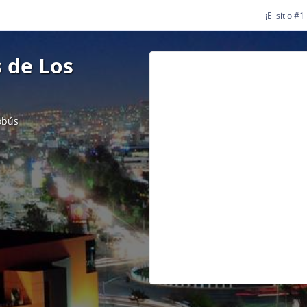
¡El sitio #
 de Los
obús