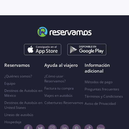
Reservamos
Ayuda al viajero
Información
adicional
¿Quiénes somos?
¿Cómo usar
Reservamos?
Métodos de pago
Equipo
Factura tu compra
Preguntas frecuentes
Destinos de Autobús en
México
Viajes en autobús
Términos y Condiciones
Destinos de Autobús en
Coberturas Reservamos
Aviso de Privacidad
United States
Líneas de autobús
Hospedaje