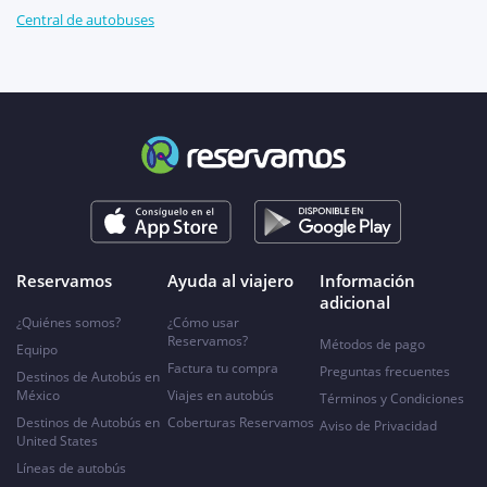
Central de autobuses
Reservamos
Ayuda al viajero
Información
adicional
¿Quiénes somos?
¿Cómo usar
Reservamos?
Métodos de pago
Equipo
Factura tu compra
Preguntas frecuentes
Destinos de Autobús en
México
Viajes en autobús
Términos y Condiciones
Destinos de Autobús en
Coberturas Reservamos
Aviso de Privacidad
United States
Líneas de autobús