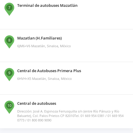
Terminal de autobuses Mazatlán
7
Mazatlan (H.Familiares)
8
6JM6+V6 Mazatlán, Sinaloa, México
Central de Autobuses Primera Plus
9
6HVH+X5 Mazatlán, Sinaloa, México
Central de autobuses
10
Dirección: José A. Espinoza Ferrusquilla s/n (entre Río Pánuco y Río
Baluarte), Col. Palos Prietos CP 82010Tel. 01 669 954 0381 / 01 669 954
0773 / 01 800 890 9090