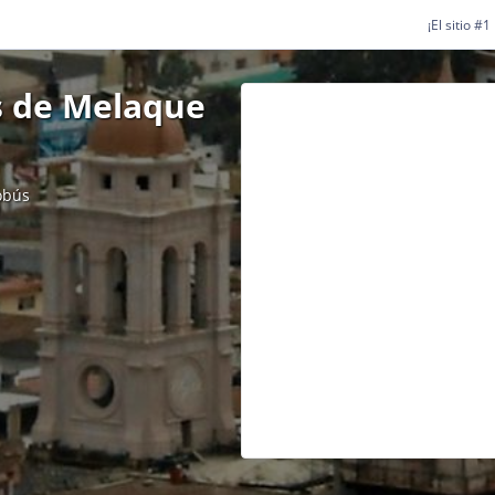
¡El sitio #
s de Melaque
obús