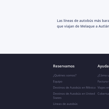
Las líneas de autobús más bar
que viajan de Melaque a Autlán
Reservamos
Ayuda 
¿Quiénes somos?
¿Cómo u
Equipo
Factura
Destinos de Autobús en México
Viajes e
Destinos de Autobús en United
Cobertu
States
Líneas de autobús