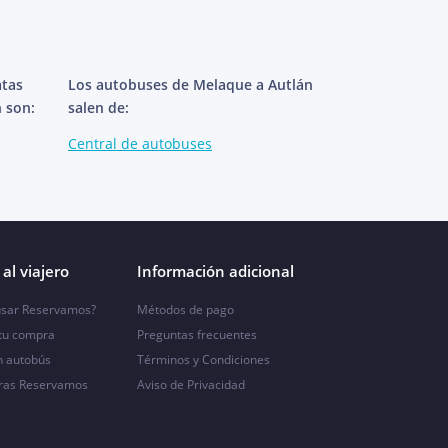
atas
Los autobuses de Melaque a Autlán
 son:
salen de:
Central de autobuses
al viajero
Información adicional
sar Reservamos?
Métodos de pago
 tu compra
Preguntas frecuentes
n autobús
Términos y Condiciones
ras Reservamos
Aviso de Privacidad