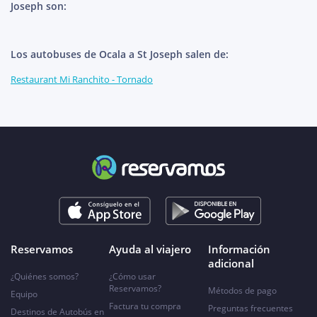
Joseph son:
Los autobuses de Ocala a St Joseph salen de:
Restaurant Mi Ranchito - Tornado
Reservamos
Ayuda al viajero
Información
adicional
¿Quiénes somos?
¿Cómo usar
Reservamos?
Métodos de pago
Equipo
Factura tu compra
Preguntas frecuentes
Destinos de Autobús en