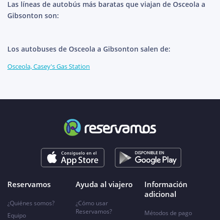
Las líneas de autobús más baratas que viajan de Osceola a
Gibsonton son:
Los autobuses de Osceola a Gibsonton salen de:
Osceola, Casey's Gas Station
Reservamos
Ayuda al viajero
Información
adicional
¿Quiénes somos?
¿Cómo usar
Reservamos?
Métodos de pago
Equipo