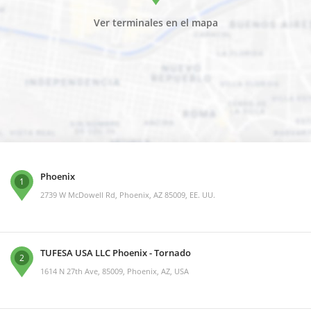
Ver terminales en el mapa
Phoenix
1
2739 W McDowell Rd, Phoenix, AZ 85009, EE. UU.
TUFESA USA LLC Phoenix - Tornado
2
1614 N 27th Ave, 85009, Phoenix, AZ, USA