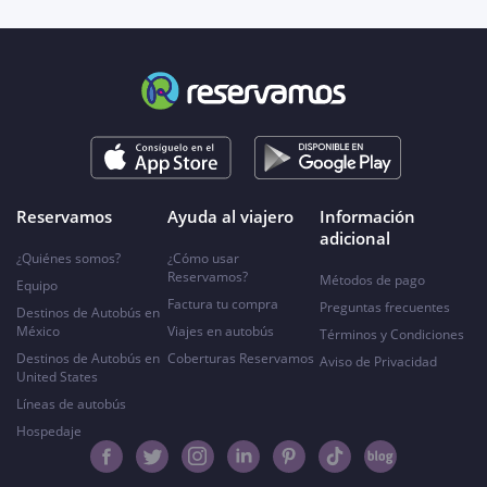
Reservamos
Ayuda al viajero
Información
adicional
¿Quiénes somos?
¿Cómo usar
Reservamos?
Métodos de pago
Equipo
Factura tu compra
Preguntas frecuentes
Destinos de Autobús en
México
Viajes en autobús
Términos y Condiciones
Destinos de Autobús en
Coberturas Reservamos
Aviso de Privacidad
United States
Líneas de autobús
Hospedaje