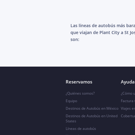
Las líneas de autobús más bar
que viajan de Plant City a St J
son:
Reservamos
Ayuda 
¿Quiénes somos?
¿Cómo u
Equipo
Factura
Destinos de Autobús en México
Viajes e
Destinos de Autobús en United
Cobertu
States
Líneas de autobús