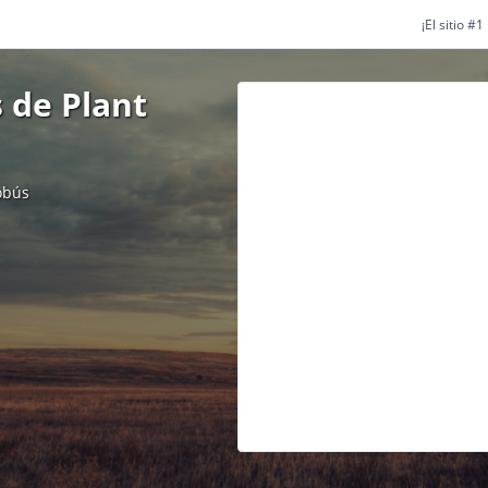
¡El sitio #
 de Plant
obús