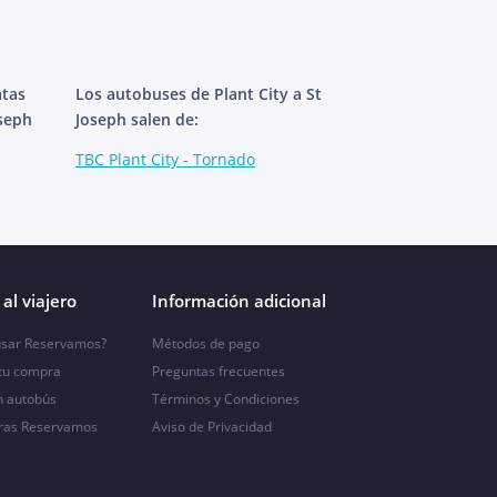
atas
Los autobuses de Plant City a St
oseph
Joseph salen de:
TBC Plant City - Tornado
al viajero
Información adicional
sar Reservamos?
Métodos de pago
 tu compra
Preguntas frecuentes
n autobús
Términos y Condiciones
ras Reservamos
Aviso de Privacidad