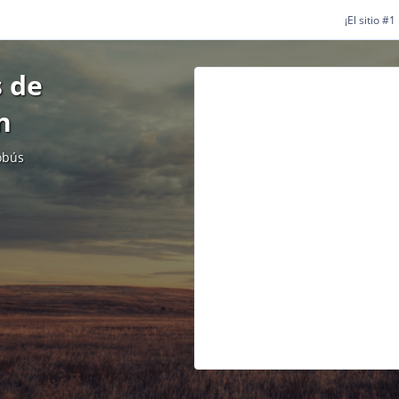
¡El sitio #
 de
n
obús