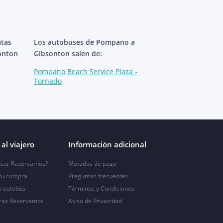
atas
Los autobuses de Pompano a
onton
Gibsonton salen de:
Pompano Beach Service Plaza -
Tornado
al viajero
Información adicional
sar Reservamos?
Métodos de pago
 tu compra
Preguntas frecuentes
n autobús
Términos y Condiciones
ras Reservamos
Aviso de Privacidad