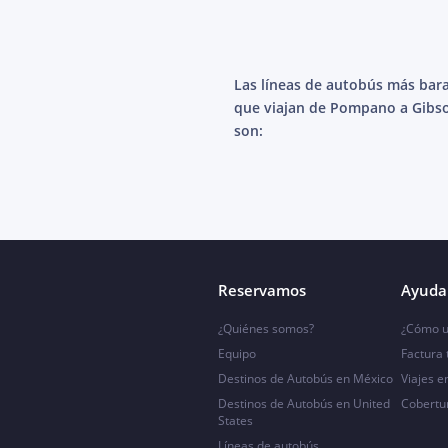
Las líneas de autobús más bar
que viajan de Pompano a Gibs
son:
Reservamos
Ayuda 
¿Quiénes somos?
¿Cómo u
Equipo
Factura
Destinos de Autobús en México
Viajes e
Destinos de Autobús en United
Cobertu
States
Líneas de autobús