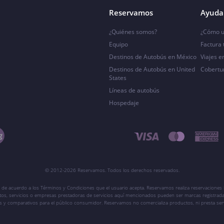
Reservamos
Ayuda 
¿Quiénes somos?
¿Cómo u
Equipo
Factura
Destinos de Autobús en México
Viajes e
Destinos de Autobús en United
Cobertu
States
Líneas de autobús
Hospedaje
© 2012-2026 Reservamos. Todos los derechos reservados.
 de acuerdo a los Términos y Condiciones que el usuario acepta. Reservamos realiza reservaciones l
ctos, servicios o empresas prestadoras de servicios aquí mencionados pueden ser marcas registrada
vos y comparativos para el público consumidor. Reservamos no comercializa productos, ni presta ser