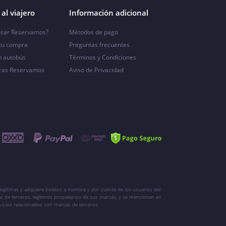
al viajero
Información adicional
sar Reservamos?
Métodos de pago
 tu compra
Preguntas frecuentes
n autobús
Términos y Condiciones
ras Reservamos
Aviso de Privacidad
egítimas y adquiere boletos a nombre y por cuenta de los usuarios del
s de terceros, legítimos propietarios de sus marcas, y se mencionan en
vicios relacionados con marcas de terceros.