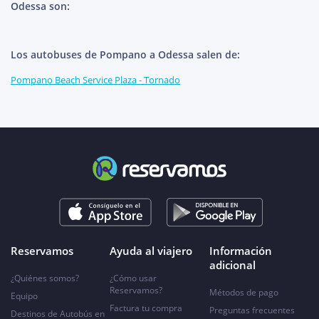
Odessa son:
Los autobuses de Pompano a Odessa salen de:
Pompano Beach Service Plaza - Tornado
Reservamos
Ayuda al viajero
Información
adicional
¿Quiénes somos?
¿Cómo usar
Reservamos?
Métodos de pago
Equipo
Factura tu compra
Preguntas frecuentes
Destinos de Autobús en