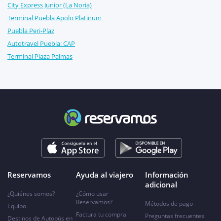
City Express Junior (La Noria)
Terminal Puebla Apolo Platinum
Puebla Peri-Plaz
Autotravel Puebla: CAP
Terminal Plaza Palmas
Reservamos
Ayuda al viajero
Información
adicional
¿Quiénes somos?
¿Cómo usar
Reservamos?
Métodos de pago
Equipo
Factura tu compra
Preguntas frecuentes
Destinos de Autobús en