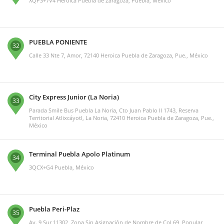
XQP3+7V4 Heroica Puebla de Zaragoza, Puebla, México
PUEBLA PONIENTE
32
Calle 33 Nte 7, Amor, 72140 Heroica Puebla de Zaragoza, Pue., México
City Express Junior (La Noria)
33
Parada Smile Bus Puebla La Noria, Cto Juan Pablo II 1743, Reserva
Territorial Atlixcáyotl, La Noria, 72410 Heroica Puebla de Zaragoza, Pue.,
México
Terminal Puebla Apolo Platinum
34
3QCX+G4 Puebla, México
Puebla Peri-Plaz
35
Av. 9 Sur 11302, Zona Sin Asignación de Nombre de Col 69, Popular