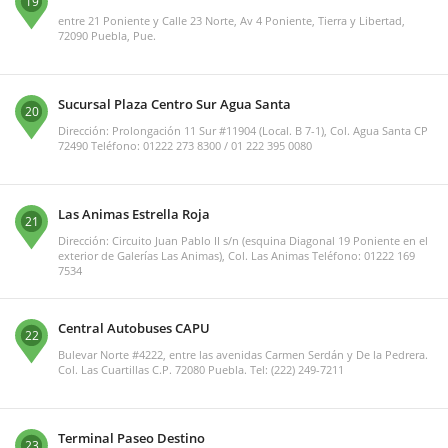
19
entre 21 Poniente y Calle 23 Norte, Av 4 Poniente, Tierra y Libertad,
72090 Puebla, Pue.
Sucursal Plaza Centro Sur Agua Santa
20
Dirección: Prolongación 11 Sur #11904 (Local. B 7-1), Col. Agua Santa CP
72490 Teléfono: 01222 273 8300 / 01 222 395 0080
Las Animas Estrella Roja
21
Dirección: Circuito Juan Pablo II s/n (esquina Diagonal 19 Poniente en el
exterior de Galerías Las Animas), Col. Las Animas Teléfono: 01222 169
7534
Central Autobuses CAPU
22
Bulevar Norte #4222, entre las avenidas Carmen Serdán y De la Pedrera.
Col. Las Cuartillas C.P. 72080 Puebla. Tel: (222) 249-7211
Terminal Paseo Destino
23