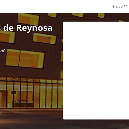
¡El sitio #
s de Reynosa
obús