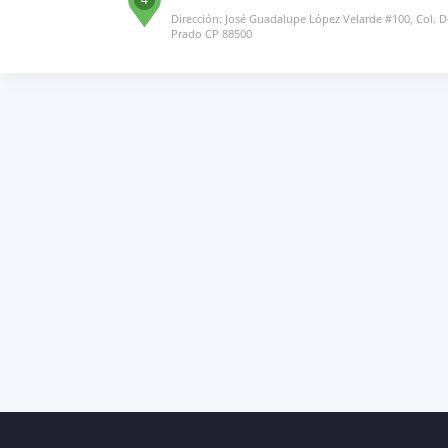
Dirección: José Guadalupe López Velarde #100, Col. D
Prado CP 88500