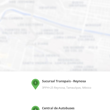
Sucursal Transpais - Reynosa
1
3PPH+25 Reynosa, Tamaulipas, México
Central de Autobuses
4