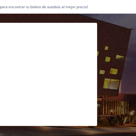
1 para encontrar tu boleto de autobús al mejor precio!