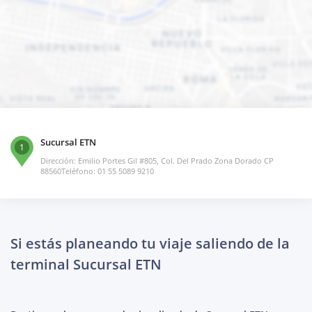
Sucursal ETN
1
Dirección: Emilio Portes Gil #805, Col. Del Prado Zona Dorado CP
88560Teléfono: 01 55 5089 9210
Si estás planeando tu viaje saliendo de la
terminal Sucursal ETN