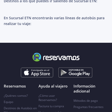
Destinos a los que puedes ir saliendo de Sucursal ETN:
En Sucursal ETN encontrarás varias líneas de autobús para
realizar tu viaje:
Reservamos
Ayuda al viajero
Información
adicional
¿Quiénes somos?
¿Cómo usar
Reservamos?
Métodos de pago
Equipo
Factura tu compra
Preguntas frecuentes
Destinos de Autobús en