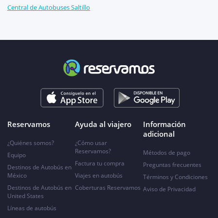
Central de Autobuses Saltillo
Reservamos
Ayuda al viajero
Información
adicional
¿Quiénes somos?
¿Cómo usar
Reservamos?
Métodos de pago
Equipo
Factura tu compra
Preguntas frecuentes
Destinos de Autobús en
México
Viajes en autobús
Términos y Condiciones
Destinos de Autobús en
Coberturas Reservamos
Aviso de Privacidad
United States
Líneas de autobús