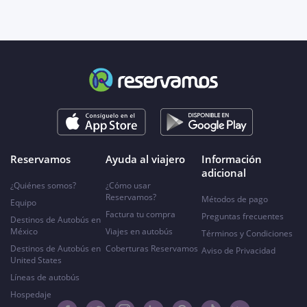
Reservamos
Ayuda al viajero
Información
adicional
¿Quiénes somos?
¿Cómo usar
Reservamos?
Métodos de pago
Equipo
Factura tu compra
Preguntas frecuentes
Destinos de Autobús en
México
Viajes en autobús
Términos y Condiciones
Destinos de Autobús en
Coberturas Reservamos
Aviso de Privacidad
United States
Líneas de autobús
Hospedaje