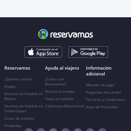
Reservamos
Ayuda al viajero
Información
adicional
¿Quiénes somos?
¿Cómo usar
Reservamos?
Métodos de pago
Equipo
Factura tu compra
Preguntas frecuentes
Destinos de Autobús en
México
Viajes en autobús
Términos y Condiciones
Destinos de Autobús en
Coberturas Reservamos
Aviso de Privacidad
United States
Líneas de autobús
Hospedaje