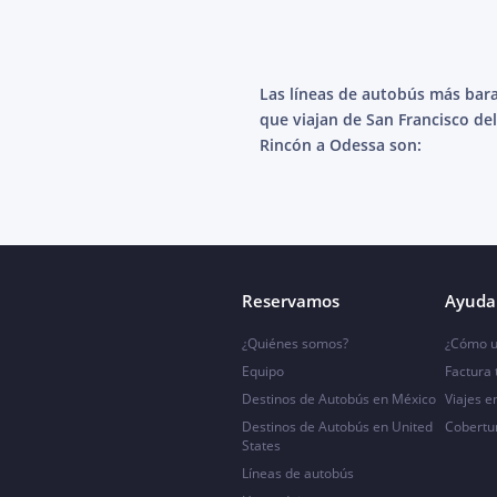
Las líneas de autobús más bar
que viajan de San Francisco del
Rincón a Odessa son:
Reservamos
Ayuda 
¿Quiénes somos?
¿Cómo u
Equipo
Factura
Destinos de Autobús en México
Viajes e
Destinos de Autobús en United
Cobertu
States
Líneas de autobús