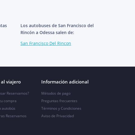
atas
Los autobuses de San Francisco del
Rincón a Odessa salen de:
San Francisco Del Rincon
al viajero
Información adicional
sar Reservamos?
Métodos de pago
 tu compra
Preguntas frecuentes
n autobús
Términos y Condiciones
ras Reservamos
Aviso de Privacidad