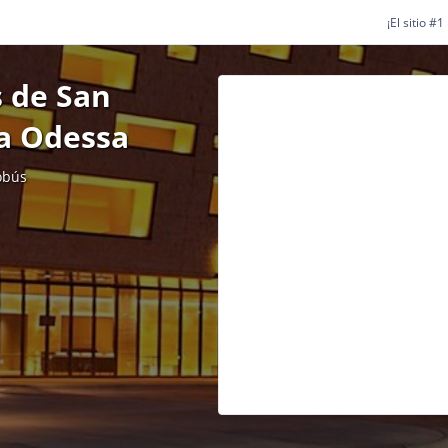
¡El sitio #
 de San
 a Odessa
obús