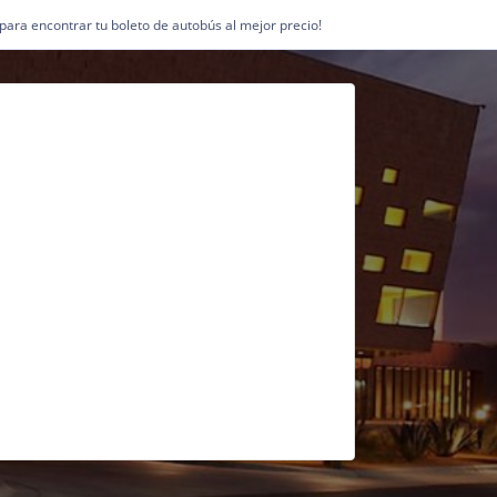
1 para encontrar tu boleto de autobús al mejor precio!