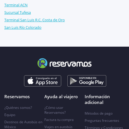
Terminal ACN
Sucursal Tufesa
Terminal San Luis R.C. Costa de Oro
San Luis Río Colorado
Reservamos
Ayuda al viajero
Información
adicional
¿Quiénes somos?
¿Cómo usar
Reservamos?
Métodos de pago
Equipo
Factura tu compra
Preguntas frecuentes
Destinos de Autobús en
México
Viajes en autobús
Términos y Condiciones