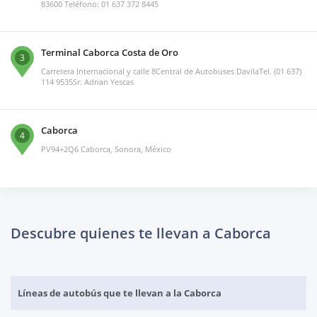
83600 Teléfono: 01 637 372 8445
Terminal Caborca Costa de Oro
3
Carretera Internacional y calle 8Central de Autobuses DavilaTel. (01 637)
114 9535Sr. Adrian Yescas
Caborca
4
PV94+2Q6 Caborca, Sonora, México
Descubre quienes te llevan a Caborca
Líneas de autobús que te llevan a la Caborca