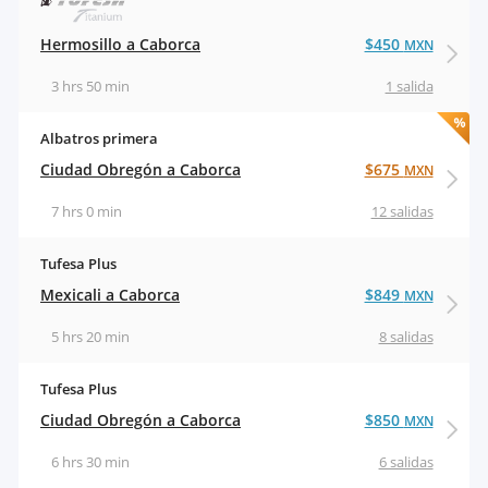
Hermosillo a Caborca
$450
MXN
3 hrs 50 min
1 salida
Albatros primera
Ciudad Obregón a Caborca
$675
MXN
7 hrs 0 min
12 salidas
Tufesa Plus
Mexicali a Caborca
$849
MXN
5 hrs 20 min
8 salidas
Tufesa Plus
Ciudad Obregón a Caborca
$850
MXN
6 hrs 30 min
6 salidas