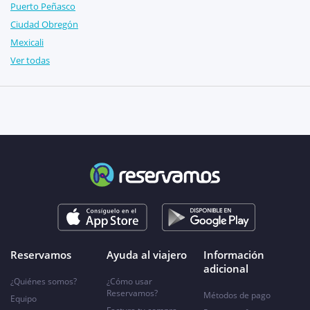
Puerto Peñasco
Ciudad Obregón
Mexicali
Ver todas
Reservamos
Ayuda al viajero
Información
adicional
¿Quiénes somos?
¿Cómo usar
Reservamos?
Métodos de pago
Equipo