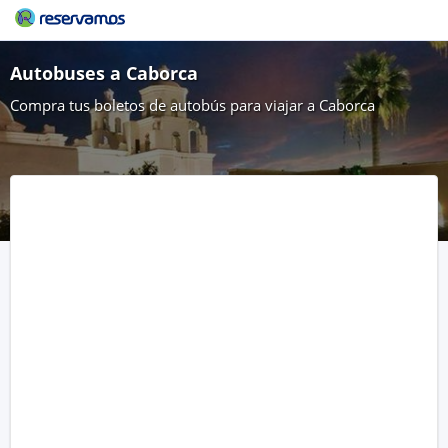
Autobuses a Caborca
Compra tus boletos de autobús para viajar a Caborca