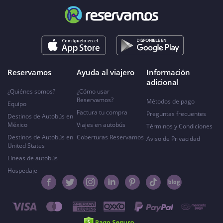
Reservamos
Ayuda al viajero
Información
adicional
¿Quiénes somos?
¿Cómo usar
Reservamos?
Métodos de pago
Equipo
Factura tu compra
Preguntas frecuentes
Destinos de Autobús en
México
Viajes en autobús
Términos y Condiciones
Destinos de Autobús en
Coberturas Reservamos
Aviso de Privacidad
United States
Líneas de autobús
Hospedaje