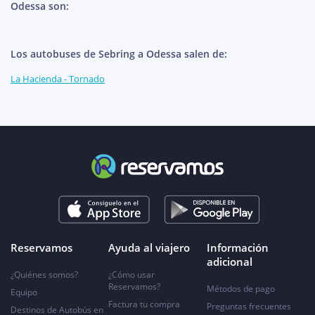
Odessa son:
Los autobuses de Sebring a Odessa salen de:
La Hacienda - Tornado
Reservamos
Ayuda al viajero
Información
adicional
¿Quiénes somos?
¿Cómo usar
Reservamos?
Métodos de pago
Equipo
Factura tu compra
Preguntas frecuentes
Destinos de Autobús en