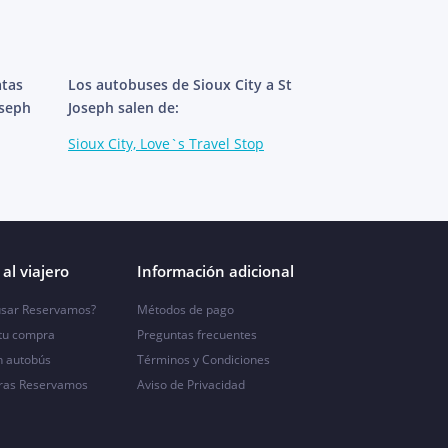
atas
Los autobuses de Sioux City a St
oseph
Joseph salen de:
Sioux City, Love`s Travel Stop
al viajero
Información adicional
sar Reservamos?
Métodos de pago
 tu compra
Preguntas frecuentes
n autobús
Términos y Condiciones
ras Reservamos
Aviso de Privacidad