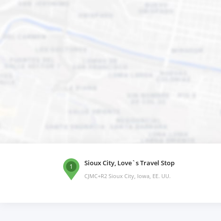
Sioux City, Love`s Travel Stop
1
CJMC+R2 Sioux City, Iowa, EE. UU.