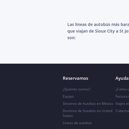
Las líneas de autobús más bar
que viajan de Sioux City a St J
son:
Reservamos
Ayuda 
¿Quiénes somos?
¿Cómo u
Equipo
Factura
Destinos de Autobús en México
Viajes e
Destinos de Autobús en United
Cobertu
States
Líneas de autobús