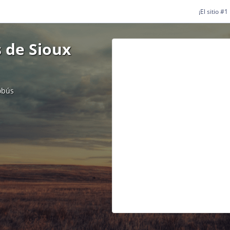
¡El sitio #
 de Sioux
obús