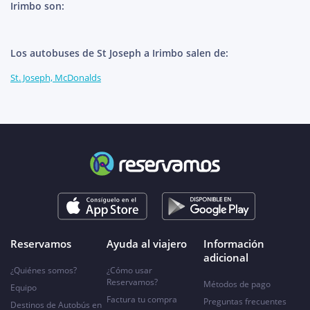
Irimbo son:
Los autobuses de St Joseph a Irimbo salen de:
St. Joseph, McDonalds
Reservamos
Ayuda al viajero
Información
adicional
¿Quiénes somos?
¿Cómo usar
Reservamos?
Métodos de pago
Equipo
Factura tu compra
Preguntas frecuentes
Destinos de Autobús en