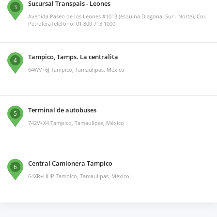
Sucursal Transpais - Leones
3
Avenida Paseo de los Leones #1013 (esquina Diagonal Sur - Norte), Col.
PetroleraTeléfono: 01 800 713 1000
Tampico, Tamps. La centralita
4
64WV+6J Tampico, Tamaulipas, México
Terminal de autobuses
5
742V+X4 Tampico, Tamaulipas, México
Central Camionera Tampico
6
64XR+HHP Tampico, Tamaulipas, México