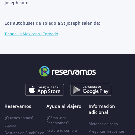
Joseph son:
Los autobuses de Toledo a St Joseph salen de:
Tienda La Mexicana - Tornado
Reservamos
Ayuda al viajero
Información
adicional
¿Quiénes somos?
¿Cómo usar
Reservamos?
Métodos de pago
Equipo
Factura tu compra
Preguntas frecuentes
Destinos de Autobús en