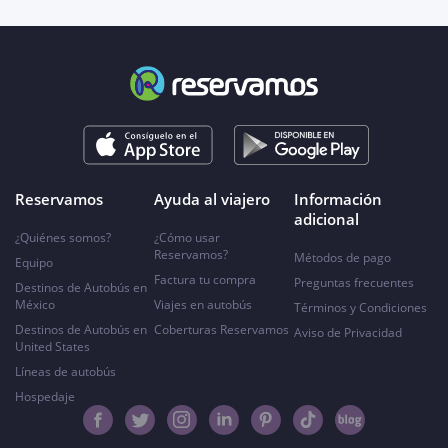
Reservamos
Ayuda al viajero
Información
adicional
¿Quiénes somos?
¿Cómo usar
Reservamos?
Métodos de pago
Equipo
Factura tu compra
Preguntas frecuentes
Destinos de Autobús en
México
Viajes en autobús
Términos y Condiciones
Destinos de Autobús en
Coberturas Reservamos
Aviso de Privacidad
United States
Líneas de autobús
Hospedaje