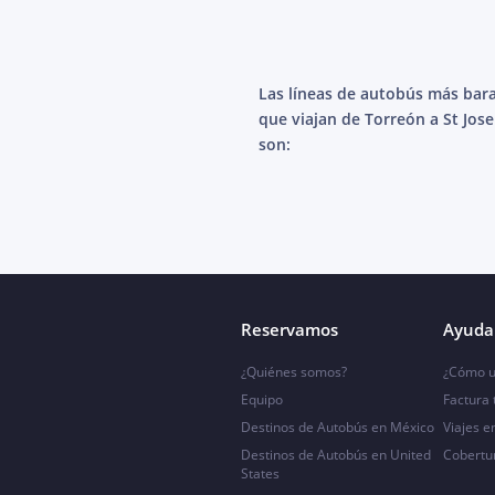
Las líneas de autobús más bar
que viajan de Torreón a St Jos
son:
Reservamos
Ayuda 
¿Quiénes somos?
¿Cómo u
Equipo
Factura
Destinos de Autobús en México
Viajes e
Destinos de Autobús en United
Cobertu
States