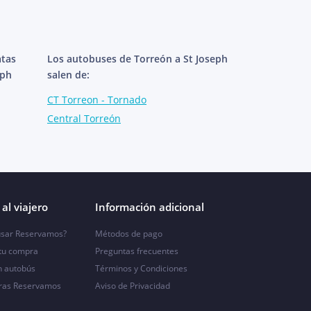
atas
Los autobuses de Torreón a St Joseph
eph
salen de:
CT Torreon - Tornado
Central Torreón
al viajero
Información adicional
sar Reservamos?
Métodos de pago
 tu compra
Preguntas frecuentes
n autobús
Términos y Condiciones
ras Reservamos
Aviso de Privacidad