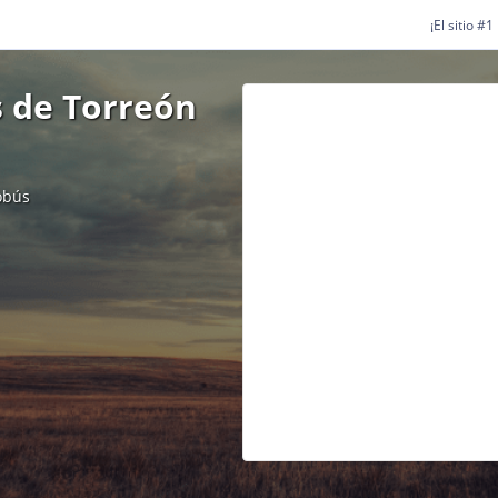
¡El sitio #
s de Torreón
obús