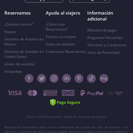
Reservamos
Ayuda al viajero
Información
adicional
¿Quiénes somos?
¿Cómo usar
Reservamos?
Métodos de pago
Equipo
Factura tu compra
Preguntas frecuentes
Destinos de Autobús en
México
Viajes en autobús
Términos y Condiciones
Destinos de Autobús en
Coberturas Reservamos
Aviso de Privacidad
United States
Líneas de autobús
Hospedaje
© 2012-2026 Reservamos. Todos los derechos reservados.
Reservamos únicamente actúa como comisionista del usuario del sitio, de acuerdo a los
Términos y Condiciones que el usuario acepta. Reservamos realiza reservaciones legítimas y