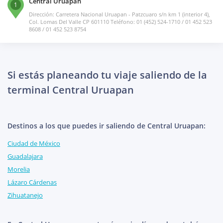
Central Uruapan
1
Dirección: Carretera Nacional Uruapan - Patzcuaro s/n km 1 (interior 4),
Col. Lomas Del Valle CP 601110 Teléfono: 01 (452) 524-1710 / 01 452 523
8608 / 01 452 523 8754
Si estás planeando tu viaje saliendo de la
terminal Central Uruapan
Destinos a los que puedes ir saliendo de Central Uruapan:
Ciudad de México
Guadalajara
Morelia
Lázaro Cárdenas
Zihuatanejo