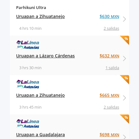
Parhikuni Ultra
Uruapan a Zihuatanejo
$630
MXN
4 hrs 10 min
2 salidas
Uruapan a Lázaro Cárdenas
$632
MXN
3 hrs 30 min
1 salida
Uruapan a Zihuatanejo
$665
MXN
3 hrs 45 min
2 salidas
Uruapan a Guadalajara
$698
MXN