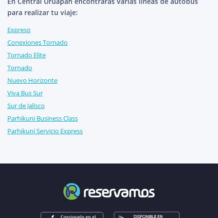
En Central Uruapan encontrarás varias líneas de autobús
para realizar tu viaje:
Expreso
Conexiones Tornado
Tornado Elite
Tornado
Nuevo Horizonte
Viva Bus Sur
Sur de Jalisco
Parhikuni Business Class
Parhikuni Servicio Express