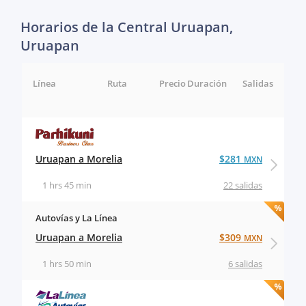
Horarios de la Central Uruapan,
Uruapan
Línea
Ruta
Precio
Duración
Salidas
Uruapan a Morelia
$281
MXN
1 hrs 45 min
22 salidas
Autovías y La Línea
Uruapan a Morelia
$309
MXN
1 hrs 50 min
6 salidas