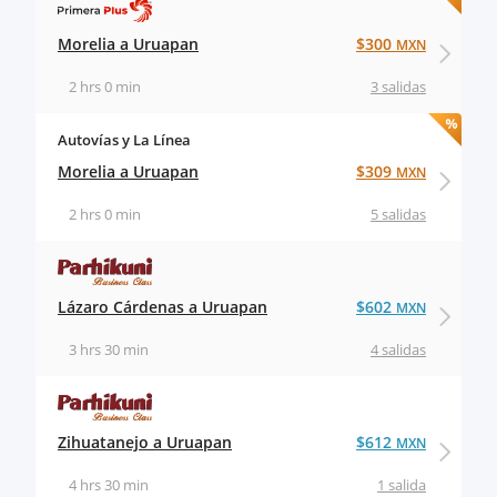
Morelia a Uruapan
$300
MXN
2 hrs 0 min
3 salidas
Autovías y La Línea
Morelia a Uruapan
$309
MXN
2 hrs 0 min
5 salidas
Lázaro Cárdenas a Uruapan
$602
MXN
3 hrs 30 min
4 salidas
Zihuatanejo a Uruapan
$612
MXN
4 hrs 30 min
1 salida