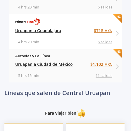
4 hrs 20 min
6 salidas
Uruapan a Guadalajara
$718
MXN
4 hrs 20 min
6 salidas
Autovías y La Línea
Uruapan a Ciudad de México
$1,102
MXN
5 hrs 15 min
11 salidas
Líneas que salen de Central Uruapan
Para viajar bien