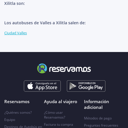
Xilitla son:
Los autobuses de Valles a Xilitla salen de:
Ciudad Valles
Reservamos
Ayuda al viajero
Información
adicional
¿Quiénes somos?
¿Cómo usar
Reservamos?
Métodos de pago
Equipo
Factura tu compra
Preguntas frecuentes
Destinos de Autobús en