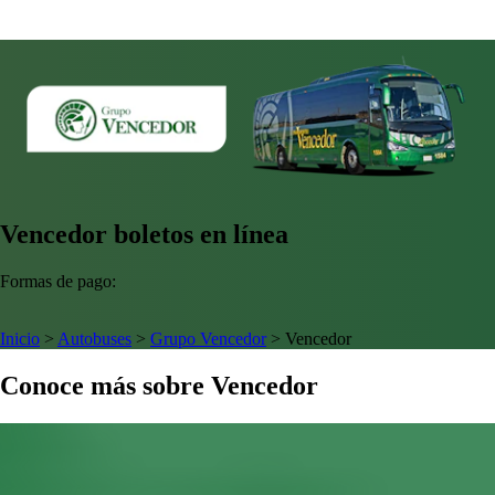
Vencedor boletos en línea
Formas de pago:
Inicio
>
Autobuses
>
Grupo Vencedor
>
Vencedor
Conoce más sobre Vencedor