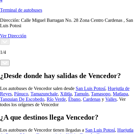
Terminal de autobuses
Dirección:
Calle Miguel Barragan No. 28 Zona Centro Cardenas , San
Luis Potosi
Ver Dirección
1
/
4
¿Desde donde hay salidas de Vencedor?
Los autobuses de Vencedor salen desde
San Luis Potosí
,
Huejutla de
Reyes
,
Pánuco
,
Tamazunchale
,
Xilitla
,
Tamuín
,
Tamasopo
,
Matlapa
,
Tanquian De Escobedo
,
Río Verde
,
Ébano
,
Cardenas
y
Valles
.
Ver
todos los orígenes de Vencedor
¿A que destinos llega Vencedor?
Los autobuses de Vencedor tienen llegadas a
San Luis Potosí
,
Huejutla