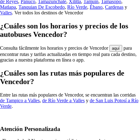
de Reyes
,
Pánuco
,
Tamazunchale
,
Xilitla
,
Tamuín
,
Tamasopo
,
Matlapa
,
Tanquian De Escobedo
,
Río Verde
,
Ébano
,
Cardenas
y
Valles
.
Ver todos los destinos de Vencedor
¿Cuáles son los horarios y precios de los
autobuses Vencedor?
Consulta fácilmente los horarios y precios de Vencedor
para
aquí
encontrar rutas y tarifas actualizadas en tiempo real para cada destino,
gracias a nuestra plataforma en línea o app.
¿Cuáles son las rutas más populares de
Vencedor?
Entre las rutas más populares de Vencedor, se encuentran las corridas
de Tampico a Valles
,
de Río Verde a Valles
y
de San Luis Potosí a Río
Verde
.
Atención Personalizada