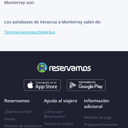
Monterrey son:
Los autobuses de Veracruz a Monterrey salen de:
Terminal Avexpress/Smile Bus
Reservamos
Ayuda al viajero
Información
adicional
¿Quiénes somos?
¿Cómo usar
Reservamos?
Métodos de pago
Equipo
Factura tu compra
Preguntas frecuentes
Destinos de Autobús en