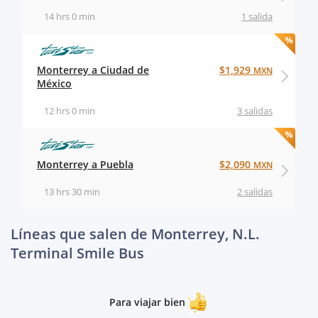
14 hrs 0 min
1 salida
Monterrey a Ciudad de
$1,929
MXN
México
12 hrs 0 min
3 salidas
Monterrey a Puebla
$2,090
MXN
13 hrs 30 min
2 salidas
Líneas que salen de Monterrey, N.L.
Terminal Smile Bus
Para viajar bien