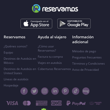
Reservamos
Ayuda al viajero
Información
adicional
¿Quiénes somos?
¿Cómo usar
Reservamos?
Métodos de pago
Equipo
Factura tu compra
Preguntas frecuentes
Destinos de Autobús en
México
Viajes en autobús
Términos y Condiciones
Destinos de Autobús en
Coberturas Reservamos
Aviso de Privacidad
United States
Líneas de autobús
Hospedaje