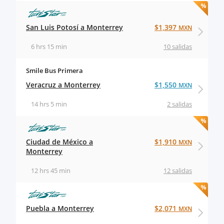
San Luis Potosí a Monterrey
$1,397
MXN
6 hrs 15 min
10 salidas
Smile Bus Primera
Veracruz a Monterrey
$1,550
MXN
14 hrs 5 min
2 salidas
Ciudad de México a
$1,910
MXN
Monterrey
12 hrs 45 min
12 salidas
Puebla a Monterrey
$2,071
MXN