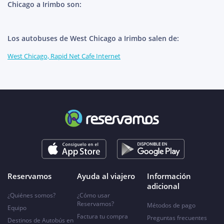
Chicago a Irimbo son:
Los autobuses de West Chicago a Irimbo salen de:
West Chicago, Rapid Net Cafe Internet
Reservamos
Ayuda al viajero
Información
adicional
¿Quiénes somos?
¿Cómo usar
Reservamos?
Métodos de pago
Equipo
Factura tu compra
Preguntas frecuentes
Destinos de Autobús en