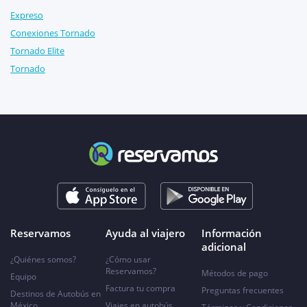
Expreso
Conexiones Tornado
Tornado Elite
Tornado
Reservamos
Ayuda al viajero
Información
adicional
¿Quiénes somos?
¿Cómo usar
Reservamos?
Métodos de pago
Equipo
Factura tu compra
Preguntas frecuentes
Destinos de Autobús en
México
Viajes en autobús