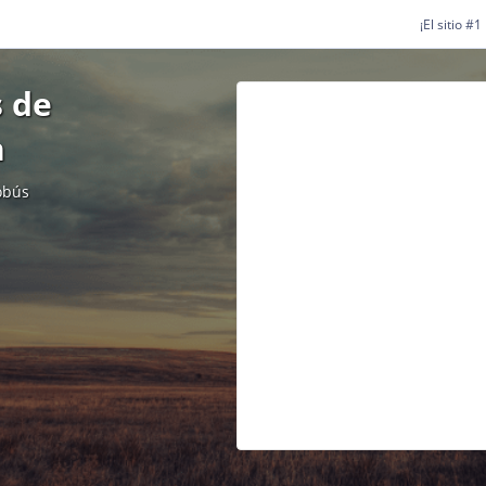
¡El sitio #
 de
h
obús