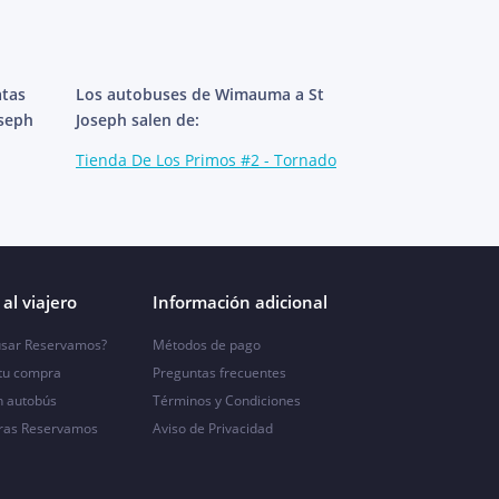
atas
Los autobuses de Wimauma a St
oseph
Joseph salen de:
Tienda De Los Primos #2 - Tornado
al viajero
Información adicional
sar Reservamos?
Métodos de pago
 tu compra
Preguntas frecuentes
n autobús
Términos y Condiciones
ras Reservamos
Aviso de Privacidad