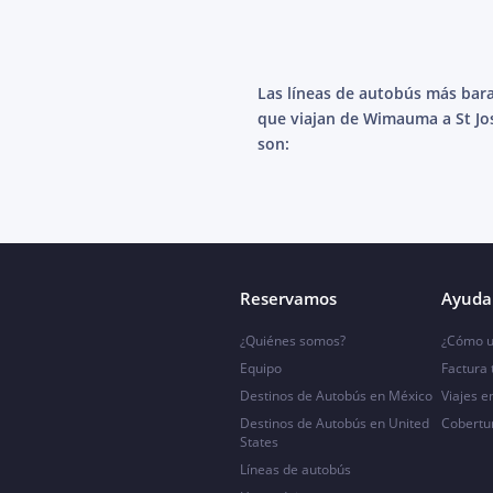
Las líneas de autobús más bar
que viajan de Wimauma a St J
son:
Reservamos
Ayuda 
¿Quiénes somos?
¿Cómo u
Equipo
Factura
Destinos de Autobús en México
Viajes e
Destinos de Autobús en United
Cobertu
States
Líneas de autobús