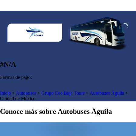
#N/A
Formas de pago:
Inicio
>
Autobuses
>
Grupo Eco Baja Tours
>
Autobuses Águila
>
Ciudad de México
Conoce más sobre Autobuses Águila