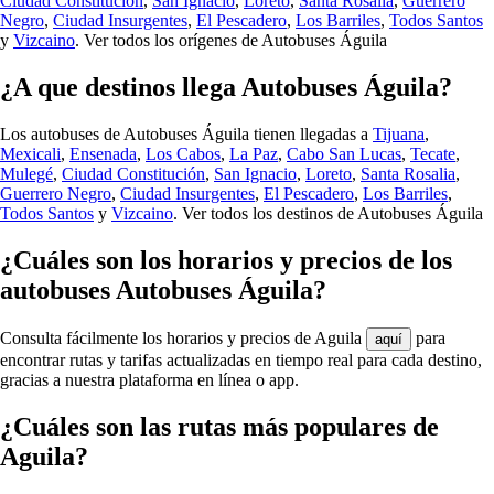
Ciudad Constitución
,
San Ignacio
,
Loreto
,
Santa Rosalia
,
Guerrero
Negro
,
Ciudad Insurgentes
,
El Pescadero
,
Los Barriles
,
Todos Santos
y
Vizcaino
.
Ver todos los orígenes de Autobuses Águila
¿A que destinos llega Autobuses Águila?
Los autobuses de Autobuses Águila tienen llegadas a
Tijuana
,
Mexicali
,
Ensenada
,
Los Cabos
,
La Paz
,
Cabo San Lucas
,
Tecate
,
Mulegé
,
Ciudad Constitución
,
San Ignacio
,
Loreto
,
Santa Rosalia
,
Guerrero Negro
,
Ciudad Insurgentes
,
El Pescadero
,
Los Barriles
,
Todos Santos
y
Vizcaino
.
Ver todos los destinos de Autobuses Águila
¿Cuáles son los horarios y precios de los
autobuses Autobuses Águila?
Consulta fácilmente los horarios y precios de Aguila
para
aquí
encontrar rutas y tarifas actualizadas en tiempo real para cada destino,
gracias a nuestra plataforma en línea o app.
¿Cuáles son las rutas más populares de
Aguila?