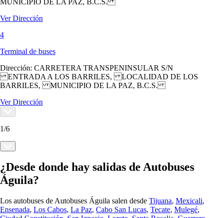
MUNICIPIO DE LA PAZ, B.C.S.
Ver Dirección
4
Terminal de buses
Dirección:
CARRETERA TRANSPENINSULAR S/N
ENTRADA A LOS BARRILES, LOCALIDAD DE LOS
BARRILES, MUNICIPIO DE LA PAZ, B.C.S.
Ver Dirección
1
/
6
¿Desde donde hay salidas de Autobuses
Águila?
Los autobuses de Autobuses Águila salen desde
Tijuana
,
Mexicali
,
Ensenada
,
Los Cabos
,
La Paz
,
Cabo San Lucas
,
Tecate
,
Mulegé
,