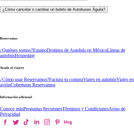
¿Cómo cancelar o cambiar un boleto de Autobuses Águila?
Reservamos
¿Quiénes somos?
Equipo
Destinos de Autobús en México
Líneas de
autobús
Hospedaje
Ayuda al viajero
¿Cómo usar Reservamos?
Factura tu compra
Viajes en autobús
Viajes en
avión
Coberturas Reservamos
Información adicional
Conoce más
Preguntas frecuentes
Términos y Condiciones
Aviso de
Privacidad