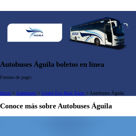
Autobuses Águila boletos en línea
Formas de pago:
Inicio
>
Autobuses
>
Grupo Eco Baja Tours
>
Autobuses Águila
Conoce más sobre Autobuses Águila