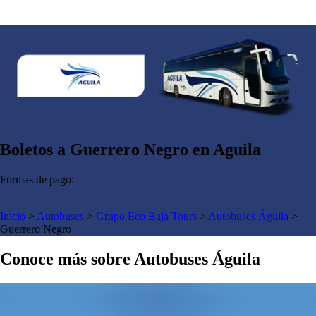
Boletos a Guerrero Negro en Aguila
Formas de pago:
Inicio
>
Autobuses
>
Grupo Eco Baja Tours
>
Autobuses Águila
>
Guerrero Negro
Conoce más sobre Autobuses Águila