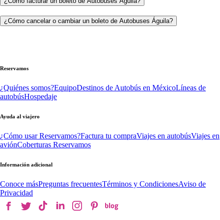
¿Cómo facturar un boleto de Autobuses Águila?
¿Cómo cancelar o cambiar un boleto de Autobuses Águila?
Reservamos
¿Quiénes somos?
Equipo
Destinos de Autobús en México
Líneas de
autobús
Hospedaje
Ayuda al viajero
¿Cómo usar Reservamos?
Factura tu compra
Viajes en autobús
Viajes en
avión
Coberturas Reservamos
Información adicional
Conoce más
Preguntas frecuentes
Términos y Condiciones
Aviso de
Privacidad