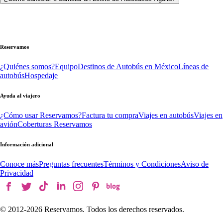
Reservamos
¿Quiénes somos?
Equipo
Destinos de Autobús en México
Líneas de
autobús
Hospedaje
Ayuda al viajero
¿Cómo usar Reservamos?
Factura tu compra
Viajes en autobús
Viajes en
avión
Coberturas Reservamos
Información adicional
Conoce más
Preguntas frecuentes
Términos y Condiciones
Aviso de
Privacidad
© 2012-
2026
Reservamos. Todos los derechos reservados.