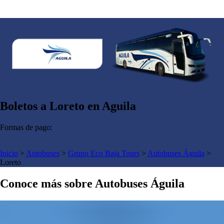
Boletos a Loreto en Aguila
Formas de pago:
Inicio
>
Autobuses
>
Grupo Eco Baja Tours
>
Autobuses Águila
>
Loreto
Conoce más sobre Autobuses Águila