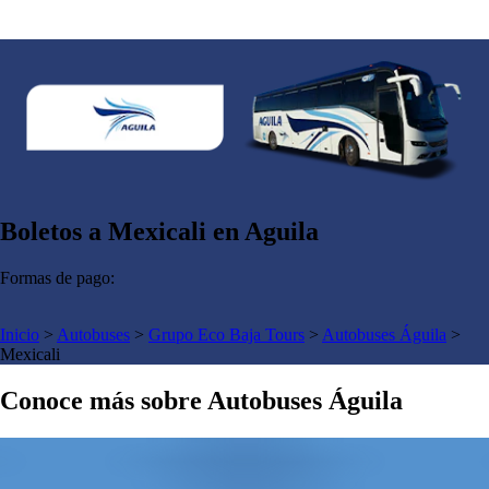
Boletos a Mexicali en Aguila
Formas de pago:
Inicio
>
Autobuses
>
Grupo Eco Baja Tours
>
Autobuses Águila
>
Mexicali
Conoce más sobre Autobuses Águila