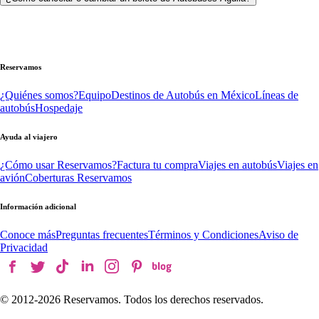
Reservamos
¿Quiénes somos?
Equipo
Destinos de Autobús en México
Líneas de
autobús
Hospedaje
Ayuda al viajero
¿Cómo usar Reservamos?
Factura tu compra
Viajes en autobús
Viajes en
avión
Coberturas Reservamos
Información adicional
Conoce más
Preguntas frecuentes
Términos y Condiciones
Aviso de
Privacidad
© 2012-
2026
Reservamos. Todos los derechos reservados.