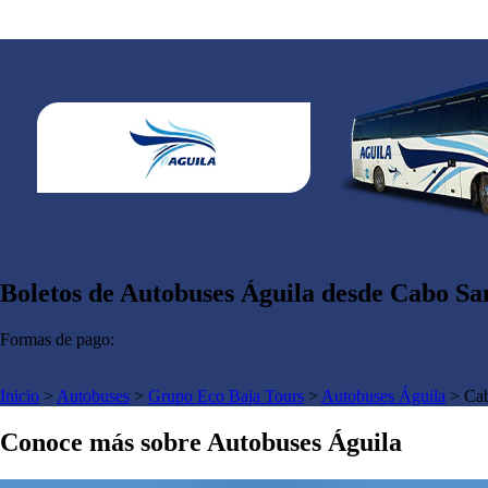
Boletos de Autobuses Águila desde Cabo San
Formas de pago:
Inicio
>
Autobuses
>
Grupo Eco Baja Tours
>
Autobuses Águila
>
Ca
Conoce más sobre Autobuses Águila