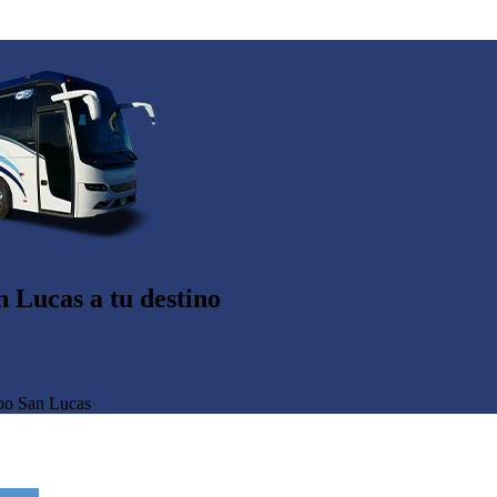
 Lucas a tu destino
bo San Lucas