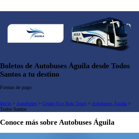
Boletos de Autobuses Águila desde Todos
Santos a tu destino
Formas de pago:
Inicio
>
Autobuses
>
Grupo Eco Baja Tours
>
Autobuses Águila
>
Todos Santos
Conoce más sobre Autobuses Águila