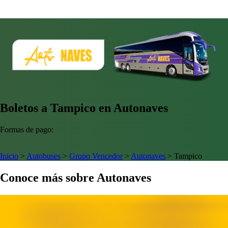
Boletos a Tampico en Autonaves
Formas de pago:
Inicio
>
Autobuses
>
Grupo Vencedor
>
Autonaves
>
Tampico
Conoce más sobre Autonaves