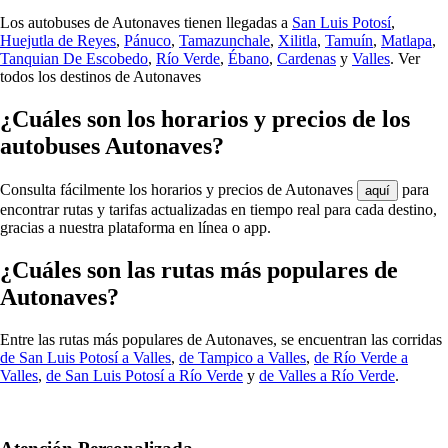
Los autobuses de Autonaves tienen llegadas a
San Luis Potosí
,
Huejutla de Reyes
,
Pánuco
,
Tamazunchale
,
Xilitla
,
Tamuín
,
Matlapa
,
Tanquian De Escobedo
,
Río Verde
,
Ébano
,
Cardenas
y
Valles
.
Ver
todos los destinos de Autonaves
¿Cuáles son los horarios y precios de los
autobuses Autonaves?
Consulta fácilmente los horarios y precios de Autonaves
para
aquí
encontrar rutas y tarifas actualizadas en tiempo real para cada destino,
gracias a nuestra plataforma en línea o app.
¿Cuáles son las rutas más populares de
Autonaves?
Entre las rutas más populares de Autonaves, se encuentran las corridas
de San Luis Potosí a Valles
,
de Tampico a Valles
,
de Río Verde a
Valles
,
de San Luis Potosí a Río Verde
y
de Valles a Río Verde
.