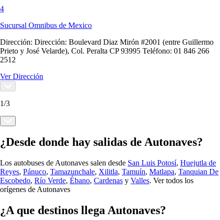
4
Sucursal Omnibus de Mexico
Dirección:
Dirección: Boulevard Diaz Mirón #2001 (entre Guillermo
Prieto y José Velarde), Col. Peralta CP 93995 Teléfono: 01 846 266
2512
Ver Dirección
1
/
3
¿Desde donde hay salidas de Autonaves?
Los autobuses de Autonaves salen desde
San Luis Potosí
,
Huejutla de
Reyes
,
Pánuco
,
Tamazunchale
,
Xilitla
,
Tamuín
,
Matlapa
,
Tanquian De
Escobedo
,
Río Verde
,
Ébano
,
Cardenas
y
Valles
.
Ver todos los
orígenes de Autonaves
¿A que destinos llega Autonaves?