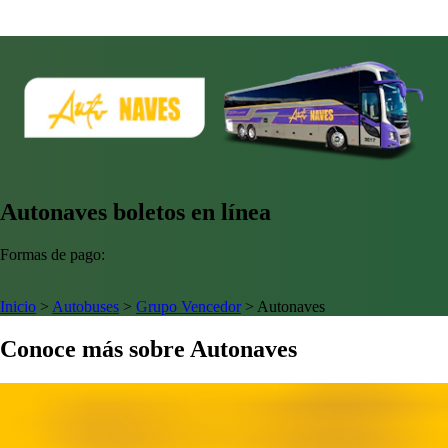
Autonaves boletos en línea
Formas de pago:
Inicio
>
Autobuses
>
Grupo Vencedor
>
Autonaves
Conoce más sobre Autonaves