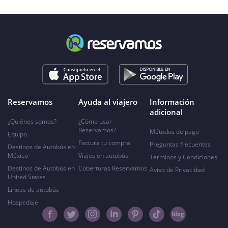
Reservamos
Ayuda al viajero
Información
adicional
¿Quiénes somos?
¿Cómo usar
Reservamos?
Métodos de pago
Equipo
Factura tu compra
Preguntas frecuentes
Destinos de Autobús en
México
Viajes en autobús
Términos y Condiciones
Destinos de Autobús en
Coberturas Reservamos
Aviso de Privacidad
United States
Líneas de autobús
Hospedaje