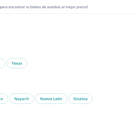
1 para encontrar tu boleto de autobús al mejor precio!
a
Texas
án
Nayarit
Nuevo León
Sinaloa