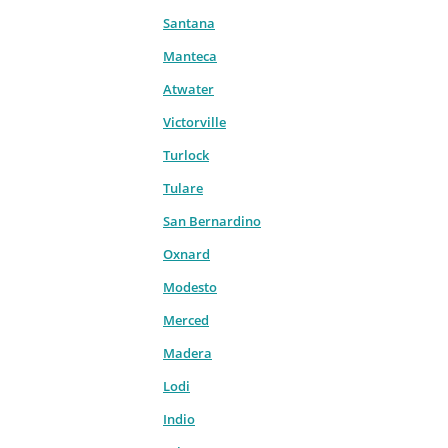
Santana
Manteca
Atwater
Victorville
Turlock
Tulare
San Bernardino
Oxnard
Modesto
Merced
Madera
Lodi
Indio