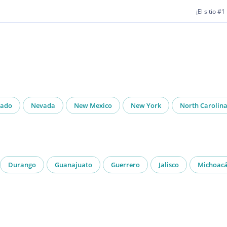
¡El sitio #
rado
Nevada
New Mexico
New York
North Carolin
Durango
Guanajuato
Guerrero
Jalisco
Michoac