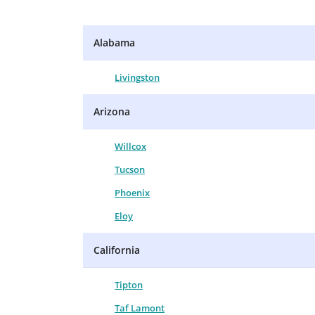
Alabama
Livingston
Arizona
Willcox
Tucson
Phoenix
Eloy
California
Tipton
Taf Lamont